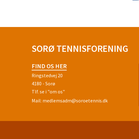
SORØ TENNISFORENING
FIND OS HER
Ringstedvej 20
4180 - Sorø
Tlf.
se i "om os"
Mail:
medlemsadm@soroetennis.dk