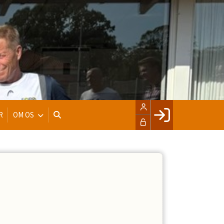
R
OM OS
Facebook login
Husk mig
Glemt password
Opret profil
LOG IND