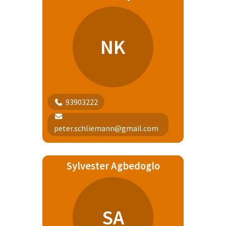
NK
93903222
peter.schliemann@gmail.com
Sylvester Agbedoglo
SA