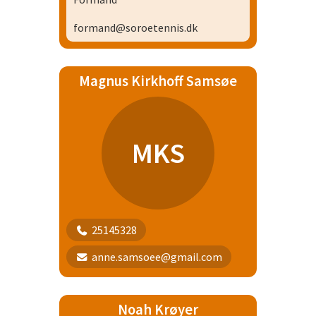
formand@soroetennis.dk
Magnus Kirkhoff Samsøe
MKS
25145328
anne.samsoee@gmail.com
Noah Krøyer