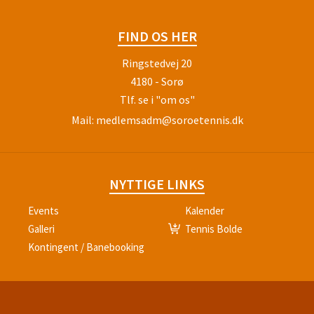
FIND OS HER
Ringstedvej 20
4180 - Sorø
Tlf.
se i "om os"
Mail:
medlemsadm@soroetennis.dk
NYTTIGE LINKS
Events
Kalender
Galleri
Tennis Bolde
Kontingent / Banebooking