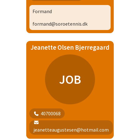
Formand
formand@soroetennis.dk
Jeanette Olsen Bjerregaard
JOB
40700068
jeanetteaugustesen@hotmail.com