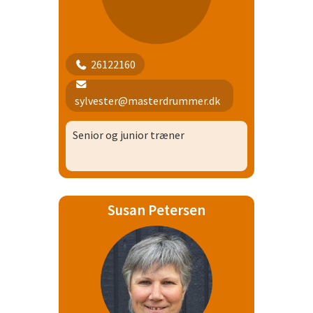
26122160
sylvester@masterdrummer.dk
Senior og junior træner
Susan Petersen