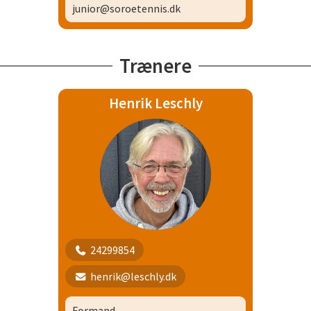
junior@soroetennis.dk
Trænere
Henrik Leschly
24299854
henrik@leschly.dk
Formand