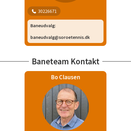
30226671
Baneudvalg:
baneudvalg@soroetennis.dk
Baneteam Kontakt
Bo Clausen