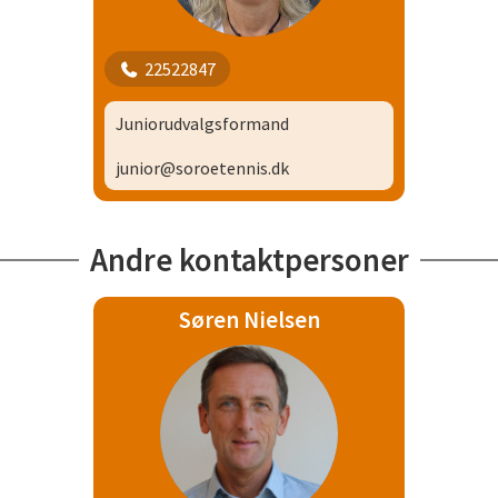
22522847
Juniorudvalgsformand
junior@soroetennis.dk
Andre kontaktpersoner
Søren Nielsen