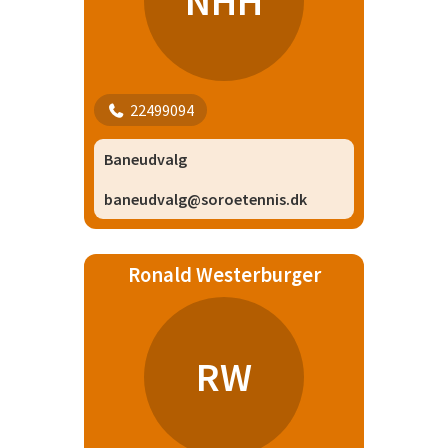
NHH
22499094
Baneudvalg
baneudvalg@soroetennis.dk
Ronald Westerburger
RW