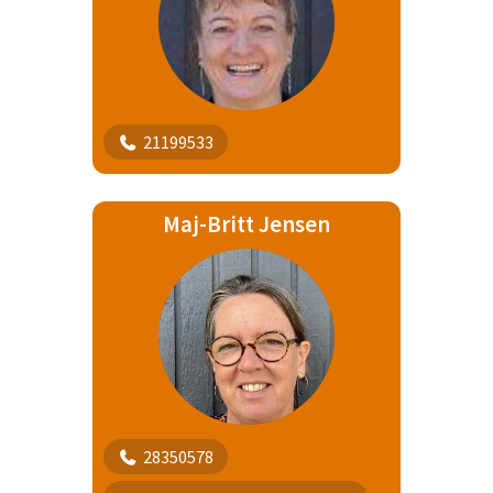
21199533
Maj-Britt Jensen
28350578