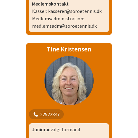
Medlemskontakt
Kasser: kasserer@soroetennis.dk
Medlemsadministration:
medlemsadm@soroetennis.dk
Tine Kristensen
22522847
Juniorudvalgsformand