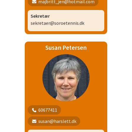
majbritt_jen@hotmail.com
Sekretær
sekretaer@soroetennis.dk
Susan Petersen
60677411
susan@harslett.dk