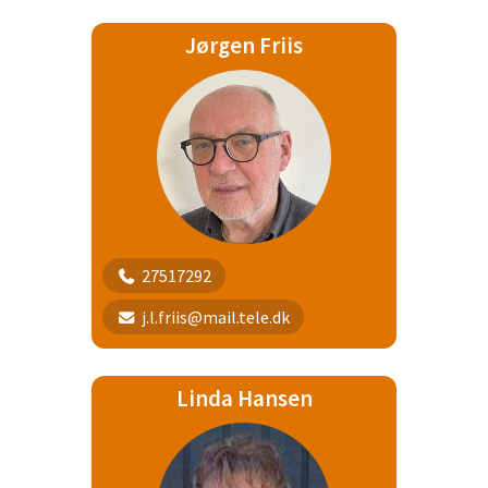
Jørgen Friis
27517292
j.l.friis@mail.tele.dk
Linda Hansen