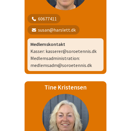
60677411
susan@harslett.dk
Medlemskontakt
Kasser: kasserer@soroetennis.dk
Medlemsadministration:
medlemsadm@soroetennis.dk
Tine Kristensen