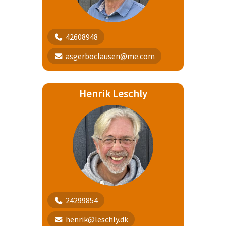
42608948
asgerboclausen@me.com
Henrik Leschly
24299854
henrik@leschly.dk