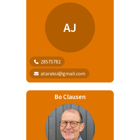
AJ
28575782
ataraksi@gmail.com
Bo Clausen