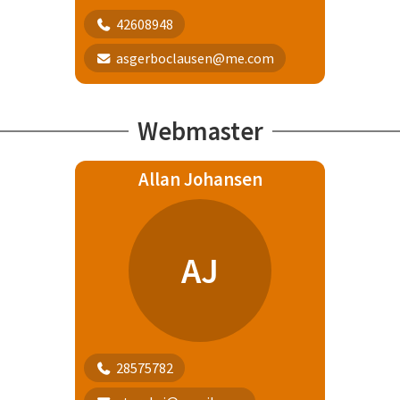
42608948
asgerboclausen@me.com
Webmaster
Allan Johansen
AJ
28575782