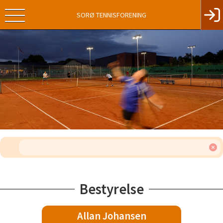
SORØ TENNISFORENING
Bestyrelse
Allan Johansen