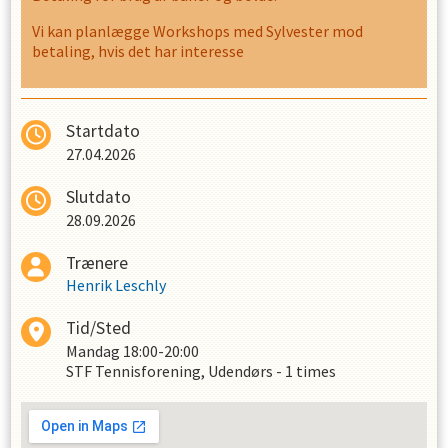
Mandag kl. 18.00 - 20:00 Kamp træning uden træner
Vi kan planlægge Workshops med Sylvester mod
betaling, hvis det har interesse
Startdato
27.04.2026
Slutdato
28.09.2026
Trænere
Henrik Leschly
Tid/Sted
Mandag
18:00-20:00
STF Tennisforening, Udendørs - 1 times