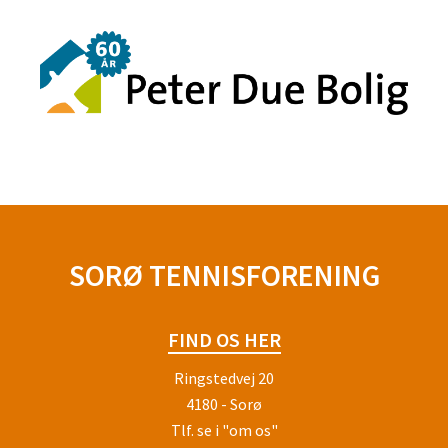
SORØ TENNISFORENING
FIND OS HER
Ringstedvej 20
4180 - Sorø
Tlf.
se i "om os"