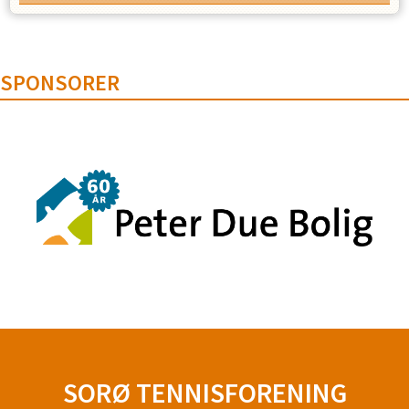
SPONSORER
SORØ TENNISFORENING