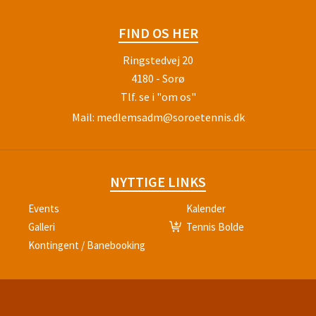
FIND OS HER
Ringstedvej 20
4180 - Sorø
Tlf.
se i "om os"
Mail:
medlemsadm@soroetennis.dk
NYTTIGE LINKS
Events
Kalender
Galleri
Tennis Bolde
Kontingent / Banebooking