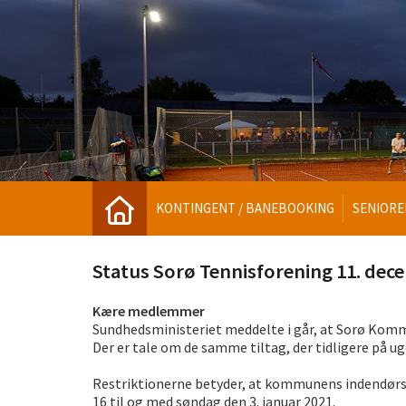
KONTINGENT / BANEBOOKING
SENIORE
Status Sorø Tennisforening 11. dec
Kære medlemmer
Sundhedsministeriet meddelte i går, at Sorø Kommu
Der er tale om de samme tiltag, der tidligere på u
Restriktionerne betyder, at kommunens indendørs-fac
16 til og med søndag den 3. januar 2021.