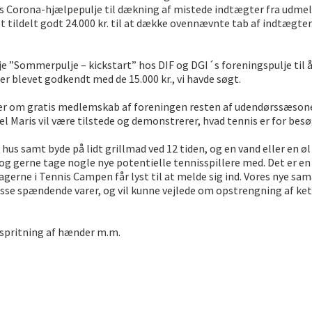
s Corona-hjælpepulje til dækning af mistede indtægter fra udme
vet tildelt godt 24.000 kr. til at dække ovennævnte tab af indtægt
je ”Sommerpulje – kickstart” hos DIF og DGI´s foreningspulje til 
r blevet godkendt med de 15.000 kr., vi havde søgt.
r om gratis medlemskab af foreningen resten af udendørssæson
el Maris vil være tilstede og demonstrerer, hvad tennis er for bes
s samt byde på lidt grillmad ved 12 tiden, og en vand eller en øl p
 og gerne tage nogle nye potentielle tennisspillere med. Det er e
gerne i Tennis Campen får lyst til at melde sig ind. Vores nye sama
asse spændende varer, og vil kunne vejlede om opstrengning af ke
fspritning af hænder m.m.