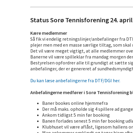
Status Sorø Tennisforening 24. april
Kære medlemmer
Så fik vi endelig retningslinjer/anbefalinger fra D
plejer men med en masse særlige tiltag, som skal
Det vil være meget vigtigt, at alle medlemmer overh
Banerne vil være spilleklar fra mandag morgen den 2
Bestyrelsen opfordrer alle til grundigt at sætte s
anbefalinger, der er genereret af sundhedsmyndighe
Du kan læse anbefalingerne fra DTF/DGI her.
Anbefalingerne medfører i Sorø Tennisforening bl
Baner bookes online hjemmefra
Der må maks. opholde sig 4 spillere ad gang
Ankom tidligst 5 min før booking
Banen forlades senest 5 min før booking udl
Klubhuset vil være aflåst, ligesom hallens o
Man ankommer omklædt og tager hjem efter 