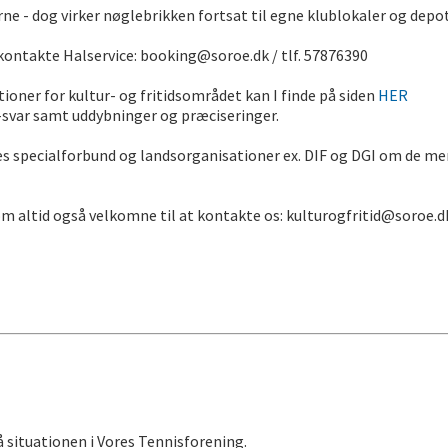
rne - dog virker nøglebrikken fortsat til egne klublokaler og depo
 kontakte Halservice: booking@soroe.dk / tlf. 57876390
ioner for kultur- og fritidsområdet kan I finde på siden
HER
svar samt uddybninger og præciseringer.
 jeres specialforbund og landsorganisationer ex. DIF og DGI om de m
som altid også velkomne til at kontakte os: kulturogfritid@soroe.d
å situationen i Vores Tennisforening.