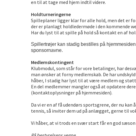
en til at tage med hjem indtil videre.
Holdturneringerne
Spilleplaner ligger klar for alle hold, men det er
der er planlagt holdledermøde i den kommende w
Har du lyst til at spille på hold så kontakt en af
Spillertrøjer kan stadig bestilles på hjemmesiden, h
sponsornavne.
Medlemskontingent
Klubmodul, som står for vore betalinger, har desvæ
man ønsker at forny medlemskab. De har undskyldt m
håber, I stadig har lyst til at være medlem og støt
En del medlemmer mangler også at opdatere deres k
(kontaktoplysninger på hjemmesiden).
Da vi er en af få udendørs sportsgrene, der nu kan
tennis, så inviter dem ud på anlægget, gerne til vo
Vi håber, at vi trods en svær start får en god sæs
På bestyrelsens vegne