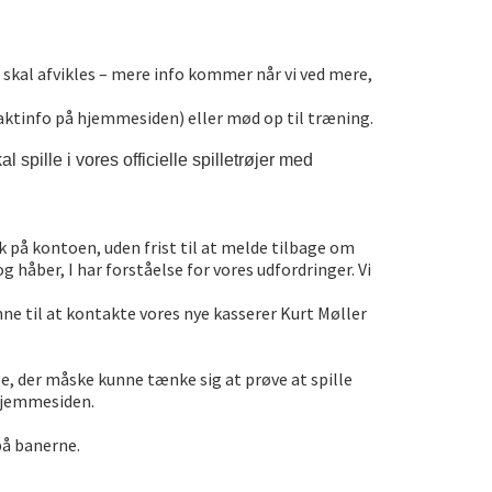
 skal afvikles – mere info kommer når vi ved mere,
taktinfo på hjemmesiden) eller mød op til træning.
l spille i vores officielle spilletrøjer med
k på kontoen, uden frist til at melde tilbage om
åber, I har forståelse for vores udfordringer. Vi
e til at kontakte vores nye kasserer Kurt Møller
le, der måske kunne tænke sig at prøve at spille
 hjemmesiden.
på banerne.