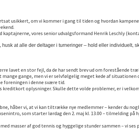
 fortsat usikkert, om vi kommer i gang til tiden og hvordan kampene
eekend.
 hold kaptajnerne, vores senior udvalgsformand Henrik Leschly (kon
usk at alle der deltager i turneringer – hold eller individuelt, ska
rre lavet en stor fejl, da de har sendt brev ud om forestående træ
ange gange, men vi er selvfølgelig meget kede af situationen og h
te foreningen i denne svære tid.
reditkort oplysninger. Skulle dette volde problemer, er i velkomn
 åbne, håber vi, at vi kan tiltrække nye medlemmer – kender du nog
ksenintro, som starter lørdag den 2. maj kl. 13.00 – tilmelding på
on med masser af god tennis og hyggelige stunder sammen – vi ses 