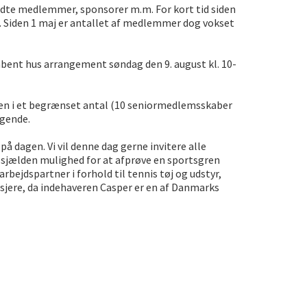
ldte medlemmer, sponsorer m.m. For kort tid siden
er. Siden 1 maj er antallet af medlemmer dog vokset
åbent hus arrangement søndag den 9. august kl. 10-
en i et begrænset antal (10 seniormedlemsskaber
øgende.
å dagen. Vi vil denne dag gerne invitere alle
n sjælden mulighed for at afprøve en sportsgren
rbejdspartner i forhold til tennis tøj og udstyr,
tsjere, da indehaveren Casper er en af Danmarks