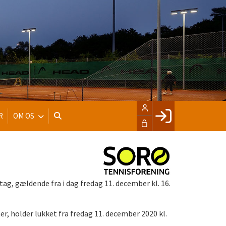
R
OM OS
Facebook login
Husk mig
Glemt password
g, gældende fra i dag fredag 11. december kl. 16.
Opret profil
LOG IND
r, holder lukket fra fredag 11. december 2020 kl.