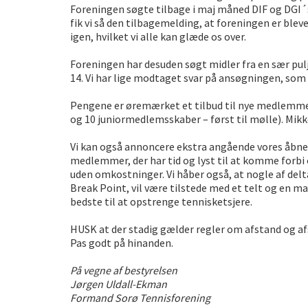
Foreningen søgte tilbage i maj måned DIF og DGI´
fik vi så den tilbagemelding, at foreningen er ble
igen, hvilket vi alle kan glæde os over.
Foreningen har desuden søgt midler fra en sær pul
14. Vi har lige modtaget svar på ansøgningen, som e
Pengene er øremærket et tilbud til nye medlemme
og 10 juniormedlemsskaber – først til mølle). Mikk
Vi kan også annoncere ekstra angående vores åbne hu
medlemmer, der har tid og lyst til at komme forbi
uden omkostninger. Vi håber også, at nogle af delta
Break Point, vil være tilstede med et telt og en m
bedste til at opstrenge tennisketsjere.
HUSK at der stadig gælder regler om afstand og a
Pas godt på hinanden.
På vegne af bestyrelsen
Jørgen Uldall-Ekman
Formand Sorø Tennisforening