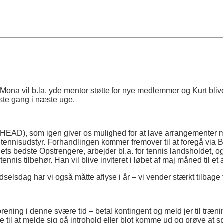
ona vil b.la. yde mentor støtte for nye medlemmer og Kurt bliv
rste gang i næste uge.
t (HEAD), som igen giver os mulighed for at lave arrangementer
t tennisudstyr. Forhandlingen kommer fremover til at foregå via 
ets bedste Opstrengere, arbejder bl.a. for tennis landsholdet, 
nnis tilbehør. Han vil blive inviteret i løbet af maj måned til et
elsdag har vi også måtte aflyse i år – vi vender stærkt tilbage t
in forening i denne svære tid – betal kontingent og meld jer til t
til at melde sig på introhold eller blot komme ud og prøve at sp