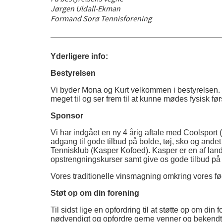
Jørgen Uldall-Ekman
Formand Sorø Tennisforening
Yderligere info:
Bestyrelsen
Vi byder Mona og Kurt velkommen i bestyrelsen. M
meget til og ser frem til at kunne mødes fysisk fø
Sponsor
Vi har indgået en ny 4 årig aftale med Coolspor
adgang til gode tilbud på bolde, tøj, sko og ande
Tennisklub (Kasper Kofoed). Kasper er en af land
opstrengningskurser samt give os gode tilbud på te
Vores traditionelle vinsmagning omkring vores føds
Støt op om din forening
Til sidst lige en opfordring til at støtte op om d
nødvendigt og opfordre gerne venner og bekendte 