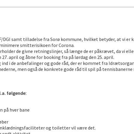
TF/DGI samt tilladelse fra Sorø kommune, hvilket betyder, at vi er
 minimere smitterisikoen for Corona.
older de givne retningslinjer, så længe de er påkrævet, da vi eller
7. april og åbne for booking fra på lørdag den 25. april.
ig ind i de anbefalinger og gode råd, der er kommet fra Idrætsorga
derne, men også de konkrete gode råd til spil på tennisbanerne sa
.a. følgende:
en på hver bane
øber
mklædningsfaciliteter og toiletter vil være det.
endt aktivitet