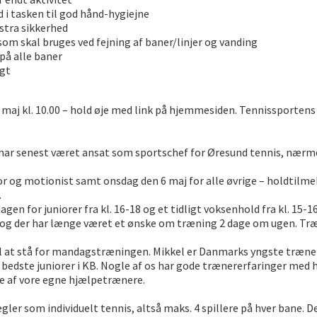
d i tasken til god hånd-hygiejne
kstra sikkerhed
som skal bruges ved fejning af baner/linjer og vanding
på alle baner
igt
 maj kl. 10.00 – hold øje med link på hjemmesiden. Tennissportens d
r senest været ansat som sportschef for Øresund tennis, nærmere
r og motionist samt onsdag den 6 maj for alle øvrige – holdtilme
.
 for juniorer fra kl. 16-18 og et tidligt voksenhold fra kl. 15-16
, og der har længe været et ønske om træning 2 dage om ugen. Træn
 til at stå for mandagstræningen. Mikkel er Danmarks yngste træ
bedste juniorer i KB. Nogle af os har gode trænererfaringer med 
le af vore egne hjælpetrænere.
r som individuelt tennis, altså maks. 4 spillere på hver bane. De sp