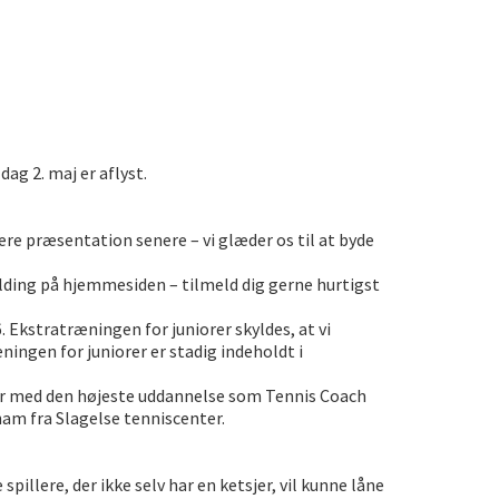
ag 2. maj er aflyst.
 præsentation senere – vi glæder os til at byde
lding på hjemmesiden – tilmeld dig gerne hurtigst
. Ekstratræningen for juniorer skyldes, at vi
ingen for juniorer er stadig indeholdt i
ner med den højeste uddannelse som Tennis Coach
ham fra Slagelse tenniscenter.
illere, der ikke selv har en ketsjer, vil kunne låne