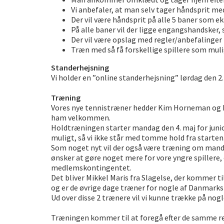
Vi anbefaler, at man selv tager håndsprit me
Der vil være håndsprit på alle 5 baner som e
På alle baner vil der ligge engangshandsker, 
Der vil være opslag med regler/anbefalinger 
Træn med så få forskellige spillere som mul
Standerhejsning
Vi holder en ”online standerhejsning” lørdag den 2.
Træning
Vores nye tennistræner hedder Kim Horneman og ha
ham velkommen.
Holdtræningen starter mandag den 4. maj for junio
muligt, så vi ikke står med tomme hold fra starten
Som noget nyt vil der også være træning om mandagen
ønsker at gøre noget mere for vore yngre spillere
medlemskontingentet.
Det bliver Mikkel Maris fra Slagelse, der kommer
og er de øvrige dage træner for nogle af Danmarks 
Ud over disse 2 trænere vil vi kunne trække på nog
Træningen kommer til at foregå efter de samme regle