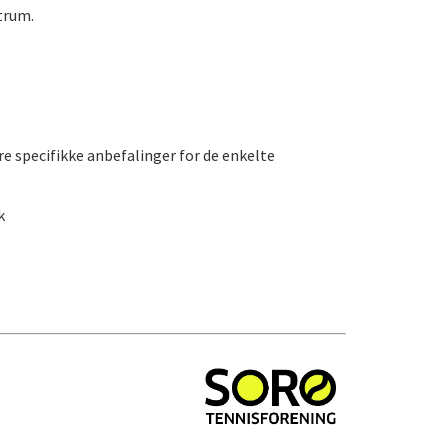
trum.
ere specifikke anbefalinger for de enkelte
k